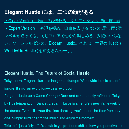
Elegant Hustle には、二つの顔がある
・Clear Version— 誰にでも伝わる、クリアなダンス..難し度 : 弱
・Expert Version— 表現を極め、自由を広げるダンス..難し度 : 強
レベルが違っても、同じフロアで心から楽しめる。妥協のいらな
い、ソーシャルダンス。Elegant Hustle。それは、世界のHustle (
Worldwide Hustle )を変える次の一手。
Elegant Hustle: The Future of Social Hustle
Tokyo-born. Elegant Hustle is the game changer Worldwide Hustle couldn’t
ignore. It’s not an evolution—it’s a revolution.
Elegant Hustle as a Game Changer Born and continuously refined in Tokyo
by Hustlejapan.com Dance, Elegant Hustle is an entirely new framework for
the dance. Even if it’s your first time dancing, you’ll be on the floor from day
one. Simply surrender to the music and enjoy the moment.
This isn’t just a "style." It’s a subtle yet profound shift in how you perceive the