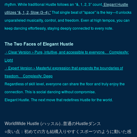
rhythm. While traditional Hustle follows an “&, 1, 2, 3” count,
Elegant Hustle
utilizes “&, 1, 2, Slow (3–4).”
That single beat of "space" is the key—it unlocks
unparalleled musicality, control, and freedom. Even at high tempos, you can
keep dancing effortlessly, staying deeply connected to every note.
The Two Faces of Elegant Hustle
・Clear Version＞
Pure, intuitive, and accessible to everyone.
Complexity:
Light
・Expert Version＞
Masterful expression that expands the boundaries of
freedom.
Complexity: Deep
Regardless of skill level, everyone can share the floor and truly enjoy the
connection. This is social dancing without compromise.
Elegant Hustle. The next move that redefines Hustle for the world.
WorldWide Hustle (ハッスル)..普通のHustleダンス
○良い点：初めての方も結構入りやすくスポーツのように動いた感