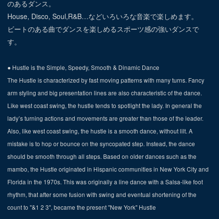
のあるダンス。
House, Disco, Soul,R&B…などいろいろな音楽で楽しめます。
ビートのある曲でダンスを楽しめるスポーツ感の強いダンスで
す。
● Hustle is the Simple, Speedy, Smooth & Dinamic Dance
The Hustle is characterized by fast moving patterns with many turns. Fancy
arm styling and big presentation lines are also characteristic of the dance.
Like west coast swing, the hustle tends to spotlight the lady. In general the
lady’s turning actions and movements are greater than those of the leader.
Also, like west coast swing, the hustle is a smooth dance, without lilt. A
mistake is to hop or bounce on the syncopated step. Instead, the dance
should be smooth through all steps. Based on older dances such as the
mambo, the Hustle originated in Hispanic communities in New York City and
Florida in the 1970s. This was originally a line dance with a Salsa-like foot
rhythm, that after some fusion with swing and eventual shortening of the
count to "&1 2 3", became the present "New York" Hustle